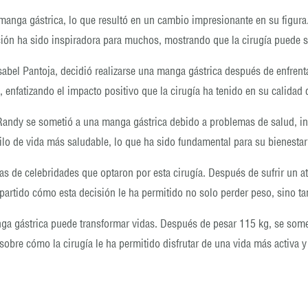
e manga gástrica, lo que resultó en un cambio impresionante en su figura
mación ha sido inspiradora para muchos, mostrando que la cirugía puede 
 Isabel Pantoja, decidió realizarse una manga gástrica después de enfre
enfatizando el impacto positivo que la cirugía ha tenido en su calidad d
. Randy se sometió a una manga gástrica debido a problemas de salud, i
tilo de vida más saludable, lo que ha sido fundamental para su bienestar
las de celebridades que optaron por esta cirugía. Después de sufrir un
mpartido cómo esta decisión le ha permitido no solo perder peso, sino t
a gástrica puede transformar vidas. Después de pesar 115 kg, se sometió
obre cómo la cirugía le ha permitido disfrutar de una vida más activa y