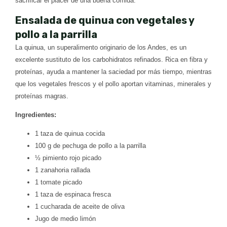
sacrificar el placer de una buena comida.
Ensalada de quinua con vegetales y
pollo a la parrilla
La quinua, un superalimento originario de los Andes, es un
excelente sustituto de los carbohidratos refinados. Rica en fibra y
proteínas, ayuda a mantener la saciedad por más tiempo, mientras
que los vegetales frescos y el pollo aportan vitaminas, minerales y
proteínas magras.
Ingredientes:
1 taza de quinua cocida
100 g de pechuga de pollo a la parrilla
½ pimiento rojo picado
1 zanahoria rallada
1 tomate picado
1 taza de espinaca fresca
1 cucharada de aceite de oliva
Jugo de medio limón