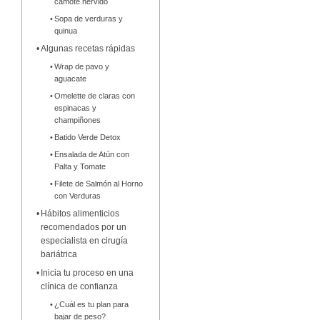
camote hervido
Sopa de verduras y
quinua
Algunas recetas rápidas
Wrap de pavo y
aguacate
Omelette de claras con
espinacas y
champiñones
Batido Verde Detox
Ensalada de Atún con
Palta y Tomate
Filete de Salmón al Horno
con Verduras
Hábitos alimenticios
recomendados por un
especialista en cirugía
bariátrica
Inicia tu proceso en una
clínica de confianza
¿Cuál es tu plan para
bajar de peso?