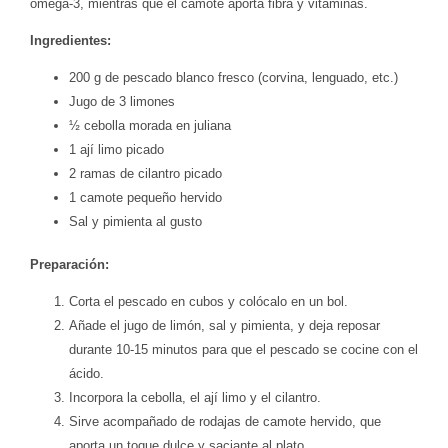
omega-3, mientras que el camote aporta fibra y vitaminas.
Ingredientes:
200 g de pescado blanco fresco (corvina, lenguado, etc.)
Jugo de 3 limones
½ cebolla morada en juliana
1 ají limo picado
2 ramas de cilantro picado
1 camote pequeño hervido
Sal y pimienta al gusto
Preparación:
Corta el pescado en cubos y colócalo en un bol.
Añade el jugo de limón, sal y pimienta, y deja reposar
durante 10-15 minutos para que el pescado se cocine con el
ácido.
Incorpora la cebolla, el ají limo y el cilantro.
Sirve acompañado de rodajas de camote hervido, que
aporta un toque dulce y saciante al plato.