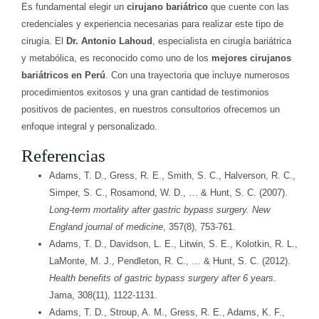
Es fundamental elegir un
cirujano bariátrico
que cuente con las
credenciales y experiencia necesarias para realizar este tipo de
cirugía. El
Dr. Antonio Lahoud
, especialista en cirugía bariátrica
y metabólica, es reconocido como uno de los
mejores cirujanos
bariátricos en Perú
. Con una trayectoria que incluye numerosos
procedimientos exitosos y una gran cantidad de testimonios
positivos de pacientes, en nuestros consultorios ofrecemos un
enfoque integral y personalizado.
Referencias
Adams, T. D., Gress, R. E., Smith, S. C., Halverson, R. C.,
Simper, S. C., Rosamond, W. D., … & Hunt, S. C. (2007).
Long-term mortality after gastric bypass surgery. New
England journal of medicine
, 357(8), 753-761.
Adams, T. D., Davidson, L. E., Litwin, S. E., Kolotkin, R. L.,
LaMonte, M. J., Pendleton, R. C., … & Hunt, S. C. (2012).
Health benefits of gastric bypass surgery after 6 years
.
Jama, 308(11), 1122-1131.
Adams, T. D., Stroup, A. M., Gress, R. E., Adams, K. F.,