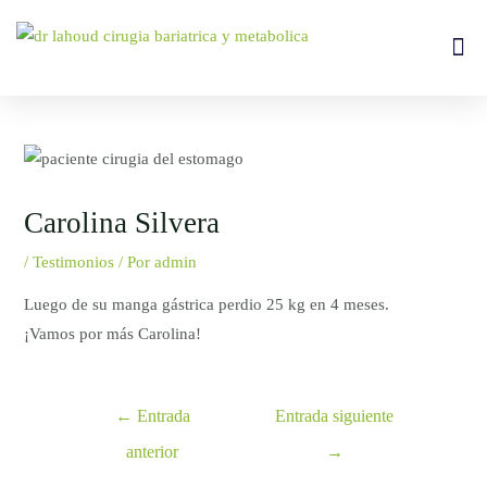
Ir
al
Me
Tipos De
contenido
Navegación
de
entradas
Carolina Silvera
/
Testimonios
/ Por
admin
Luego de su manga gástrica perdio 25 kg en 4 meses.
¡Vamos por más Carolina!
←
Entrada
Entrada siguiente
anterior
→