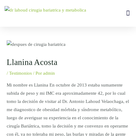
Ir
al
Me
Tipos De
contenido
Navegación
de
entradas
Llanina Acosta
/
Testimonios
/ Por
admin
Mi nombre es Llanina En octubre de 2013 estaba sumamente
subida de peso y mi IMC era aproximadamente 42, por lo cual
tomo la decisión de visitar al Dr. Antonio Lahoud Velaochaga, el
me diagnostico de obesidad mórbida y síndrome metabólico,
luego de averiguar su experiencia en el conocimiento de la
cirugía Bariátrica, tomo la decisión y me convenzo en operarme
con él, ya no toleraba mi peso, las burlas y miradas de la gente