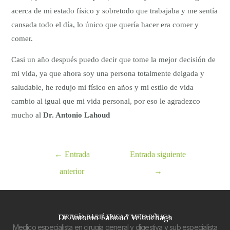
acerca de mi estado físico y sobretodo que trabajaba y me sentía
cansada todo el día, lo único que quería hacer era comer y
comer.
Casi un año después puedo decir que tome la mejor decisión de
mi vida, ya que ahora soy una persona totalmente delgada y
saludable, he redujo mi físico en años y mi estilo de vida
cambio al igual que mi vida personal, por eso le agradezco
mucho al
Dr. Antonio Lahoud
←
Entrada
Entrada siguiente
anterior
→
Dr Antonio Lahoud Velaochaga
CIRUGÍA BARIÁTRICA Y METABÓLICA
Medico especialista en cirugía general y digestiva y sub especialista